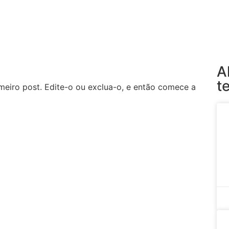
A
t
meiro post. Edite-o ou exclua-o, e então comece a