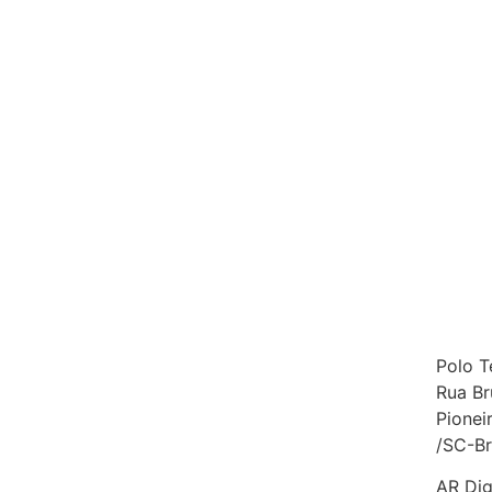
Polo T
Rua Br
Pionei
/SC-Br
AR Dig