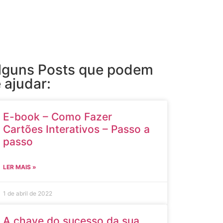
lguns Posts que podem
e ajudar:
E-book – Como Fazer
Cartões Interativos – Passo a
passo
LER MAIS »
1 de abril de 2022
A chave do sucesso da sua